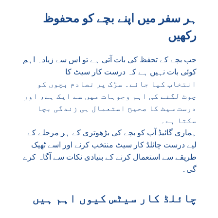
ہر سفر میں اپنے بچے کو محفوظ
رکھیں
جب بچے کے تحفظ کی بات آتی ہے تو اس سے زیادہ اہم
کوئی بات نہیں ہے کہ درست کار سیٹ کا
انتخاب کیا جائے۔ سڑک پر تصادم بچوں کو
چوٹ لگنے کی اہم وجوہات میں سے ایک ہے، اور
درست سیٹ کا صحیح استعمال ہی زندگی بچا
سکتا ہے۔
ہماری گائیڈ آپ کو بچے کی بڑھوتری کے ہر مرحلے کے
لیے درست چائلڈ کار سیٹ منتخب کرنے اور اسے ٹھیک
طریقے سے استعمال کرنے کے بنیادی نکات سے آگاہ کرے
گی۔
چائلڈ کار سیٹس کیوں اہم ہیں