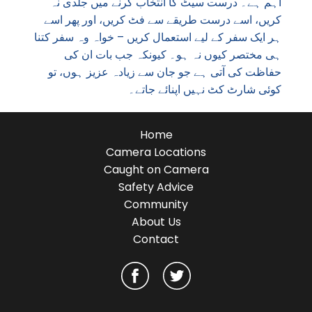
اہم ہے۔ درست سیٹ کا انتخاب کرنے میں جلدی نہ
کریں، اسے درست طریقے سے فٹ کریں، اور پھر اسے
ہر ایک سفر کے لیے استعمال کریں – خواہ وہ سفر کتنا
ہی مختصر کیوں نہ ہو۔ کیونکہ جب بات ان کی
حفاظت کی آتی ہے جو جان سے زیادہ عزیز ہوں، تو
کوئی شارٹ کٹ نہیں اپنائے جاتے۔
Home
Camera Locations
Caught on Camera
Safety Advice
Community
About Us
Contact