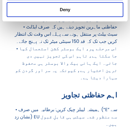
تک لازماً استعمال کرنی چاہیئے جب تک کہ وہ 12 سال
Deny
کی عمر کے یا ان کا قد 135 سینٹی میٹر نہ ہو
جائے، ان میں سے جو بھی پہلے ہو۔
• حفاظتی ماہرین تجویز دیتے ہیں کہ صرف ایڈلٹ
سیٹ بیلٹ پر منتقل ہونے سے پہلے اس وقت تک انتظار
کریں جب تک کہ قد 150 سینٹی میٹر تک نہ پہنچ جائے۔
• اس مرحلے پر، ایک بوسٹر کشن استعمال کیا
جا سکتا ہے، تاہم اس کی تجویز نہیں دی
جاتی۔ ایک ہائی بیک والا بوسٹر ہی محفوظ
ترین اختیار ہے، کیونکہ یہ سر اور گردن کو
سہارا دیتا ہے۔
اہم حفاظتی تجاویز
• ہمیشہ لیبلز چیک کریں: برطانیہ میں صرف (“E” سے
نشان زد) EU سے منظور شدہ سیٹس ہی قابلِ قبول
ہیں۔