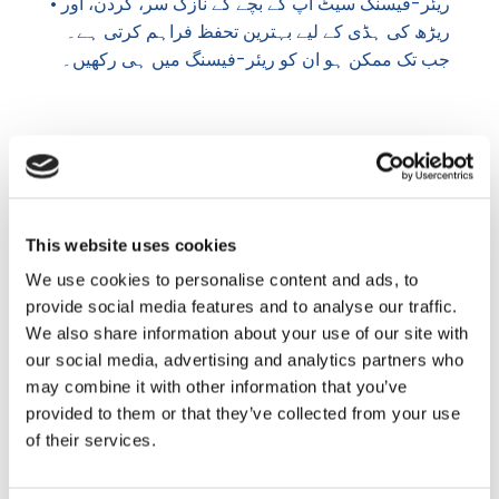
• ریئر-فیسنگ سیٹ آپ کے بچے کے نازک سر، گردن، اور
ریڑھ کی ہڈی کے لیے بہترین تحفظ فراہم کرتی ہے۔
جب تک ممکن ہو ان کو ریئر-فیسنگ میں ہی رکھیں۔
کم سن بچے (2 سالہ – 6 سالہ)
ریئر-فیسنگ یا فارورڈ فیسنگ سیٹ اندرونی ہارنس یا
شیلڈ کے ساتھ
This website uses cookies
We use cookies to personalise content and ads, to
• یہ تجویز دی جاتی ہے کہ اپنے بچے کو ممکنہ حد تک
provide social media features and to analyse our traffic.
زیادہ سے زیادہ ریئر-فیسنگ میں ہی رکھیں۔
We also share information about your use of our site with
• اپنے بچے کو کم از کم 2 سال تک ریئر-فیسنگ میں
our social media, advertising and analytics partners who
رکھیں، تاہم اگر ممکن ہو تو 4 سال تک اس میں
may combine it with other information that you’ve
رکھیں۔
provided to them or that they’ve collected from your use
• یقینی بنائیں کہ اسٹریپس ٹھیک طریقے سے بند ہوں۔
of their services.
ہارنس کے نیچے بچے کو کبھی بھاری کوٹ نہیں پہنانے
چاہیئیں۔ بلکہ، بچے کو اس میں لِٹا کر اسٹریپ بند کریں