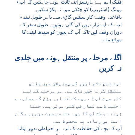
• فٹنگ اہم ہے: ہارنسز اتنے ٹائٹ ہونے چاہیئیں کہ آپ
ویبنگ (اسٹریپ) کو چٹکی میں نہ پکڑ سکیں۔
• باقاعدہ وقفے: کار سیٹس گاڑی سے باہر طویل نیند
لینے کے لیے تیار نہیں کی گئی ہوتیں۔ طویل سفر کے
دوران وقفے لیں تاکہ آپ کے بچوں کو سیدھا لیٹنے کا
موقع ملے۔
اگلے مرحلے پر منتقل ہونے میں جلدی
نہ کریں
اپنے بچے کو اوپر کی پوزیشن میں جلدی
منتقل کرنا خطرناک ہے۔ ہر مرحلے کے لیے
کار سیٹ آپ کے بچے کے قد اور وزن کے حساب سے
احتیاط سے تیار کی گئی ہوتی ہے۔ جتنا
زیادہ وقت آپ کا بچہ مناسب سیٹ میں رہے گا،
اتنا ہی زیادہ یہ محفوظ ہے۔
آپ کے بچے کی حفاظت کے لیے ہر احتیاطی تدبیر اپنانا