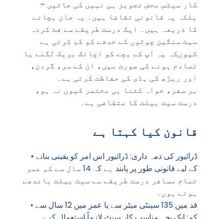
کار سیٹس محض تجویز ہی نہیں کی جاتیں –
بلکہ یہ قانونی تقاضا ہیں۔ یہ جان بچانے
کا ذریعہ ہیں۔ ایک درست طریقے سے فٹ کردہ
سیٹ سنگین چوٹوں کے خدشے کو کم کرتی ہے
کیوںکہ یہ آپ کے بچے کو اچانک بریک لگنے یا
تصادم ہونے کی صورت میں، ان کے سر، گردن،
اور ریڑھ کی ہڈی کی حفاظت کرتی ہے۔
ہر سفر، خواہ کتنا ہی مختصر کیوں نہ ہو،
درست سیٹ بیلٹ کا متقاضی ہے۔
قانون کیا کہتا ہے
• ڈرائیور کی ذمہ داری: ڈرائیور اس امر کو یقینی بنانے
کے لیے قانونی طور پر پابند ہے کہ 14 سال سے کم عمر
تمام مسافر درست طریقے سے سیٹ بیلٹ باندھے
ہوئے ہوں۔
• قد میں 135 سینٹی میٹر سے یا عمر میں 12 سال سے
کم: ایک بچہ مناسب کار سیٹ لازماً استعمال کرے۔