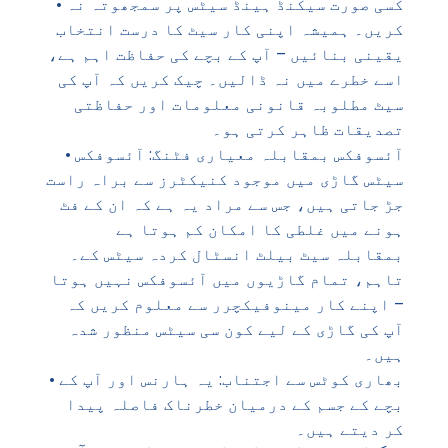
• کسی صورت سیکنڈ ہینڈ سیٹس پر سمجھوتہ نہ
کریں۔ ہمیشہ اپنی کار سیٹ کا درست انتخاب
یقینی بنائیں – آپ کے بچے کی حفاظت اہم ہے،
اسے خطرے میں نہ ڈالیں۔ چیک کریں کہ آپ کی
سیٹ مطلوبہ قانونی معلومات اور حفاظتی
تصدیقات ظاہر کرتی ہو۔
• آئسوفکس بمقابلہ معیاری فٹنگ: آئسوفکس
سیٹس گاڑی میں موجود کنیکٹرز سے براہ راست
جڑ جاتی ہیں، جس سے مراد یہ ہے کہ ان کے فٹ
ہونے میں غلطی کا امکان کم ہوتا ہے
بمقابلہ سیٹ بیلٹ انسٹال کردہ سیٹس کے۔
تاہم، تمام گاڑیوں میں آئسوفکس نہیں ہوتا
– اپنے کار مینوفیکچرر سے معلوم کریں کہ
آپ کی گاڑی کے لیے کون سی سیٹس منظور شدہ
ہیں۔
• بھاری کوٹس سے اجتناب: یہ ہارنس اور آپ کے
بچے کے جسم کے درمیان خطرناک فاصلہ پیدا
کر دیتے ہیں۔