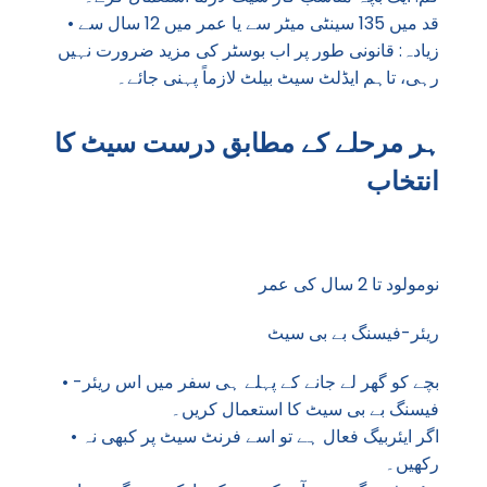
• قد میں 135 سینٹی میٹر سے یا عمر میں 12 سال سے
زیادہ: قانونی طور پر اب بوسٹر کی مزید ضرورت نہیں
رہی، تاہم ایڈلٹ سیٹ بیلٹ لازماً پہنی جائے۔
ہر مرحلے کے مطابق درست سیٹ کا
انتخاب
نومولود تا 2 سال کی عمر
ریئر-فیسنگ بے بی سیٹ
• بچے کو گھر لے جانے کے پہلے ہی سفر میں اس ریئر-
فیسنگ بے بی سیٹ کا استعمال کریں۔
• اگر ایئربیگ فعال ہے تو اسے فرنٹ سیٹ پر کبھی نہ
رکھیں۔